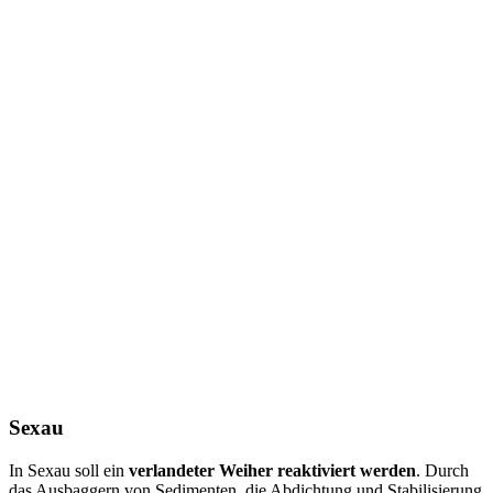
Sexau
In Sexau soll ein
verlandeter Weiher reaktiviert werden
. Durch
das Ausbaggern von Sedimenten, die Abdichtung und Stabilisierung