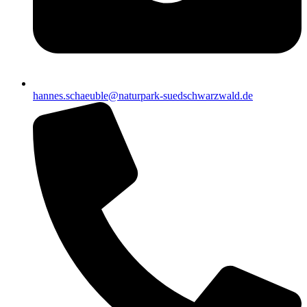
hannes.schaeuble@naturpark-suedschwarzwald.de