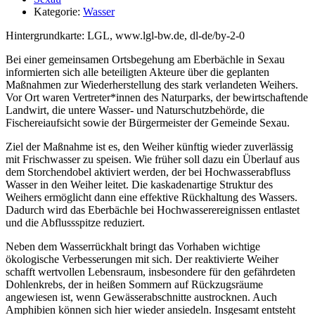
Kategorie:
Wasser
Hintergrundkarte: LGL, www.lgl-bw.de, dl-de/by-2-0
Bei einer gemeinsamen Ortsbegehung am Eberbächle in Sexau
informierten sich alle beteiligten Akteure über die geplanten
Maßnahmen zur Wiederherstellung des stark verlandeten Weihers.
Vor Ort waren Vertreter*innen des Naturparks, der bewirtschaftende
Landwirt, die untere Wasser‑ und Naturschutzbehörde, die
Fischereiaufsicht sowie der Bürgermeister der Gemeinde Sexau.
Ziel der Maßnahme ist es, den Weiher künftig wieder zuverlässig
mit Frischwasser zu speisen. Wie früher soll dazu ein Überlauf aus
dem Storchendobel aktiviert werden, der bei Hochwasserabfluss
Wasser in den Weiher leitet. Die kaskadenartige Struktur des
Weihers ermöglicht dann eine effektive Rückhaltung des Wassers.
Dadurch wird das Eberbächle bei Hochwasserereignissen entlastet
und die Abflussspitze reduziert.
Neben dem Wasserrückhalt bringt das Vorhaben wichtige
ökologische Verbesserungen mit sich. Der reaktivierte Weiher
schafft wertvollen Lebensraum, insbesondere für den gefährdeten
Dohlenkrebs, der in heißen Sommern auf Rückzugsräume
angewiesen ist, wenn Gewässerabschnitte austrocknen. Auch
Amphibien können sich hier wieder ansiedeln. Insgesamt entsteht