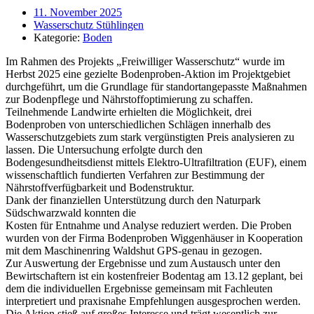
11. November 2025
Wasserschutz Stühlingen
Kategorie:
Boden
Im Rahmen des Projekts „Freiwilliger Wasserschutz“ wurde im
Herbst 2025 eine gezielte Bodenproben-Aktion im Projektgebiet
durchgeführt, um die Grundlage für standortangepasste Maßnahmen
zur Bodenpflege und Nährstoffoptimierung zu schaffen.
Teilnehmende Landwirte erhielten die Möglichkeit, drei
Bodenproben von unterschiedlichen Schlägen innerhalb des
Wasserschutzgebiets zum stark vergünstigten Preis analysieren zu
lassen. Die Untersuchung erfolgte durch den
Bodengesundheitsdienst mittels Elektro-Ultrafiltration (EUF), einem
wissenschaftlich fundierten Verfahren zur Bestimmung der
Nährstoffverfügbarkeit und Bodenstruktur.
Dank der finanziellen Unterstützung durch den Naturpark
Südschwarzwald konnten die
Kosten für Entnahme und Analyse reduziert werden. Die Proben
wurden von der Firma Bodenproben Wiggenhäuser in Kooperation
mit dem Maschinenring Waldshut GPS-genau in gezogen.
Zur Auswertung der Ergebnisse und zum Austausch unter den
Bewirtschaftern ist ein kostenfreier Bodentag am 13.12 geplant, bei
dem die individuellen Ergebnisse gemeinsam mit Fachleuten
interpretiert und praxisnahe Empfehlungen ausgesprochen werden.
Die Aktion stieß auf großes Interesse und trägt wesentlich zur